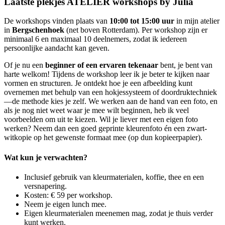
Laatste plekjes ATELIER workshops by Julia
De workshops vinden plaats van
10:00 tot 15:00 uur
in mijn atelier
in
Bergschenhoek
(net boven Rotterdam). Per workshop zijn er
minimaal 6 en maximaal 10 deelnemers, zodat ik iedereen
persoonlijke aandacht kan geven.
Of je nu een
beginner of een ervaren tekenaar
bent, je bent van
harte welkom! Tijdens de workshop leer ik je beter te kijken naar
vormen en structuren. Je ontdekt hoe je een afbeelding kunt
overnemen met behulp van een hokjessysteem of doordruktechniek
—de methode kies je zelf. We werken aan de hand van een foto, en
als je nog niet weet waar je mee wilt beginnen, heb ik veel
voorbeelden om uit te kiezen. Wil je liever met een eigen foto
werken? Neem dan een goed geprinte kleurenfoto én een zwart-
witkopie op het gewenste formaat mee (op dun kopieerpapier).
Wat kun je verwachten?
Inclusief gebruik van kleurmaterialen, koffie, thee en een
versnapering.
Kosten: € 59 per workshop.
Neem je eigen lunch mee.
Eigen kleurmaterialen meenemen mag, zodat je thuis verder
kunt werken.