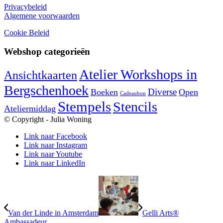
Privacybeleid
Algemene voorwaarden
Cookie Beleid
Webshop categorieën
Atelier Workshops in
Ansichtkaarten
Bergschenhoek
Diverse
Boeken
Open
Cadeaubon
Stempels
Stencils
Ateliermiddag
© Copyright - Julia Woning
Link naar Facebook
Link naar Instagram
Link naar Youtube
Link naar LinkedIn
Van der Linde in Amsterdam
Gelli Arts®
Ambassadeur