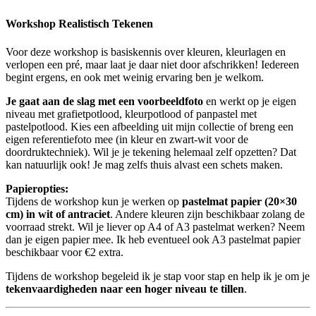
Workshop Realistisch Tekenen
Voor deze workshop is basiskennis over kleuren, kleurlagen en
verlopen een pré, maar laat je daar niet door afschrikken! Iedereen
begint ergens, en ook met weinig ervaring ben je welkom.
Je gaat aan de slag met een voorbeeldfoto
en werkt op je eigen
niveau met grafietpotlood, kleurpotlood of panpastel met
pastelpotlood. Kies een afbeelding uit mijn collectie of breng een
eigen referentiefoto mee (in kleur en zwart-wit voor de
doordruktechniek). Wil je je tekening helemaal zelf opzetten? Dat
kan natuurlijk ook! Je mag zelfs thuis alvast een schets maken.
Papieropties:
Tijdens de workshop kun je werken op
pastelmat papier (20×30
cm) in wit of antraciet
. Andere kleuren zijn beschikbaar zolang de
voorraad strekt. Wil je liever op A4 of A3 pastelmat werken? Neem
dan je eigen papier mee. Ik heb eventueel ook A3 pastelmat papier
beschikbaar voor €2 extra.
Tijdens de workshop begeleid ik je stap voor stap en help ik je om je
tekenvaardigheden naar een hoger niveau te tillen
.